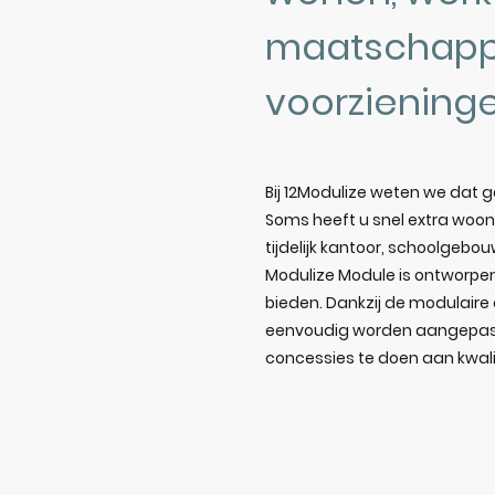
maatschappe
voorziening
Bij 12Modulize weten we dat ge
Soms heeft u snel extra woon
tijdelijk kantoor, schoolgebo
Modulize Module is ontworpen 
bieden. Dankzij de modulai
eenvoudig worden aangepast,
concessies te doen aan kwali