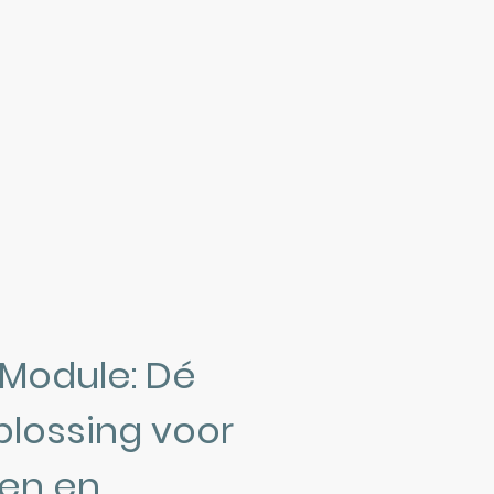
 Module: Dé
plossing voor
en en