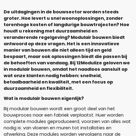
De uitdagingen in de bouwsector worden steeds
groter. Hoe levert u snel woonoplossingen, zonder
torenhoge kosten of langdurige bouwtrajecten? Hoe
houdt u rekening met duurzaamheid en
veranderende regelgeving? Modulair bouwen biedt
antwoord op deze vragen. Het is een innovatieve
manier van bouwen die niet alleen tijd en geld
bespaart, maar ook oplossingen biedt die passen bij
de behoeften van vandaag. Bij 12Modulize geloven we
in modulair bouwen, omdat het naadloos aansluit op
wat onze klanten nodig hebben: snelheid,
betaalbaarheid en kwaliteit, met een focus op
duurzaamheid en flexibiliteit.
Wat is modulair bouwen eigenlijk?
Bij modulair bouwen wordt een groot deel van het
bouwproces naar een fabriek verplaatst. Huer worden
complete modules geproduceerd, voorzien van alles wat
nodig is: van vloeren en muren tot installaties en
afwerking. Deze modules worden vervolgens naar de